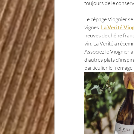
toujours de le conserv
Le cépage Viognier se m
vignes. 
La Verité Vio
neuves de chêne frança
vin. La Verité a réce
Associez le Viognier à 
d'autres plats d'inspir
particulier le fromage