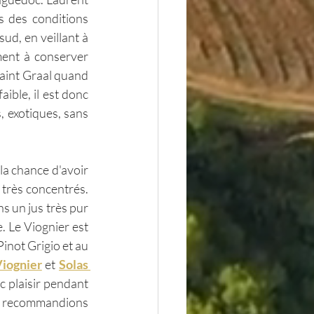
 des conditions 
ud, en veillant à 
ment à conserver 
Saint Graal quand 
aible, il est donc 
, exotiques, sans 
a chance d'avoir 
très concentrés. 
 un jus très pur 
 Le Viognier est 
Pinot Grigio et au 
iognier
 et 
Solas 
 plaisir pendant 
 recommandions 