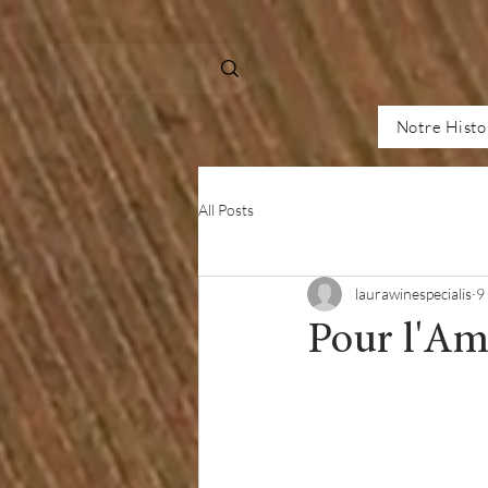
Notre Histo
All Posts
laurawinespecialis
9
Pour l'Am