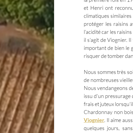
et Henri ont reconnu
climatiques similaires 
protéger les raisins 
l'acidité car les raisi
il s'agit de Viognier. I
important de bien le g
risquer de tomber dans
Nous sommes très soig
de nombreuses vieille
Nous vendangeons de nu
issu d'un pressurage 
frais et juteux lorsqu'i
Chardonnay non boisé
Viognier
. Il aime aus
quelques jours, san