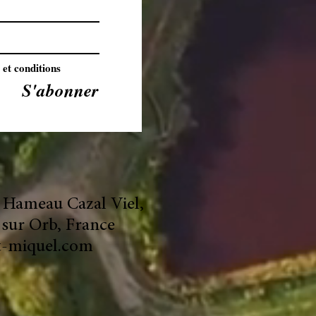
 et conditions
S'abonner
 Hameau Cazal Viel,
sur Orb, France
t-miquel.com