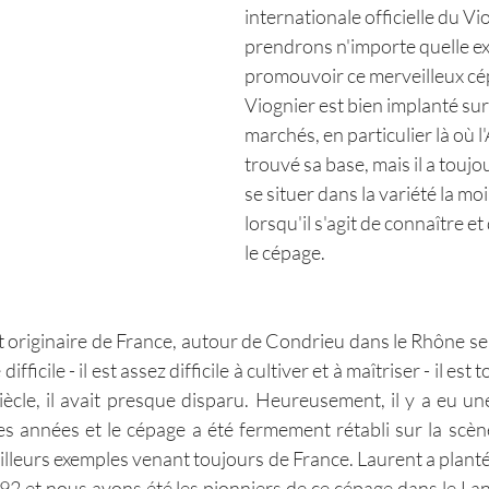
internationale officielle du Vi
prendrons n'importe quelle e
promouvoir ce merveilleux cép
Viognier est bien implanté sur
marchés, en particulier là où l
trouvé sa base, mais il a toujo
se situer dans la variété la m
lorsqu'il s'agit de connaître 
le cépage. 
t originaire de France, autour de Condrieu dans le Rhône sep
ifficile - il est assez difficile à cultiver et à maîtriser - il est
iècle, il avait presque disparu. Heureusement, il y a eu un
s années et le cépage a été fermement rétabli sur la scèn
lleurs exemples venant toujours de France. Laurent a planté 
992 et nous avons été les pionniers de ce cépage dans le La