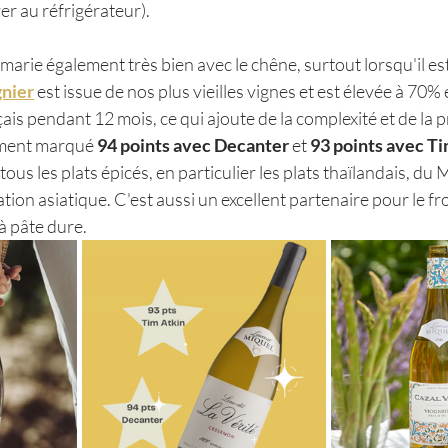
er au réfrigérateur).
arie également très bien avec le chêne, surtout lorsqu'il est 
gnier
 est issue de nos plus vieilles vignes et est élevée à 70%
is pendant 12 mois, ce qui ajoute de la complexité et de la 
mment marqué 
94 points avec Decanter 
et 
93 points avec Ti
tous les plats épicés, en particulier les plats thaïlandais, d
ation asiatique. C'est aussi un excellent partenaire pour le f
 à pâte dure.