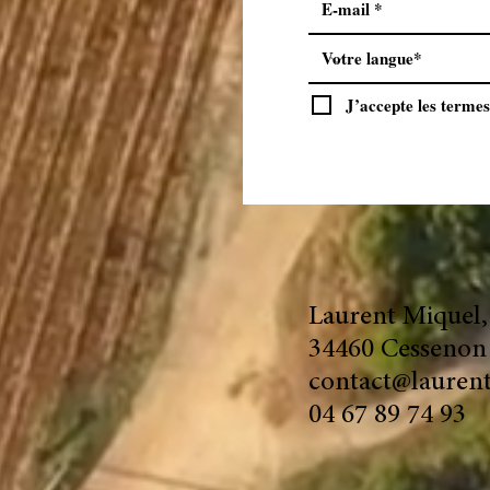
J’accepte les termes
Laurent Miquel,
34460 Cessenon 
contact@lauren
04 67 89 74 93