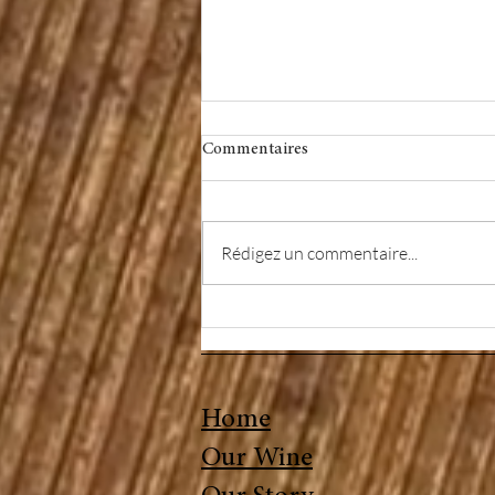
Commentaires
Rédigez un commentaire...
Conversation avec Véronique
Torcolacci
Home
Our Wine