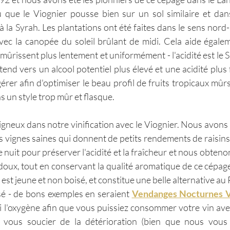
 que le Viognier pousse bien sur un sol similaire et dans
à la Syrah. Les plantations ont été faites dans le sens nord-s
avec la canopée du soleil brûlant de midi. Cela aide égale
ns mûrissent plus lentement et uniformément - l'acidité est le 
l tend vers un alcool potentiel plus élevé et une acidité plus f
érer afin d'optimiser le beau profil de fruits tropicaux mûrs
 un style trop mûr et flasque.
neux dans notre vinification avec le Viognier. Nous avons l
s vignes saines qui donnent de petits rendements de raisins 
it pour préserver l'acidité et la fraîcheur et nous obtenons
doux, tout en conservant la qualité aromatique de ce cépage.
l est jeune et non boisé, et constitue une belle alternative au 
 - de bons exemples en seraient 
Vendanges Nocturnes V
si l'oxygène afin que vous puissiez consommer votre vin avec
s vous soucier de la détérioration (bien que nous vous