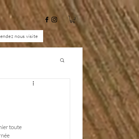
endez nous visite
ier toute 
urnée 