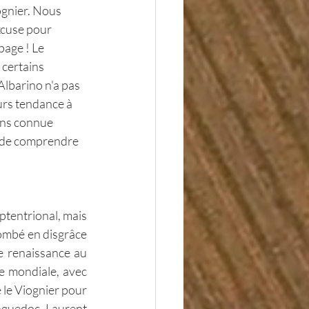
ognier. Nous 
xcuse pour 
age ! Le 
 certains 
'Albarino n'a pas 
urs tendance à 
oins connue 
et de comprendre 
tentrional, mais 
 tombé en disgrâce 
e renaissance au 
e mondiale, avec 
le Viognier pour 
nguedoc. Laurent 