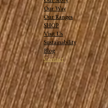
Our Story
Our Way
Our Ranges
SHOP
Visit Us
Sustainability
Blog
Contact