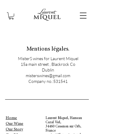
Mentions légales.
MisterS wines for Laurent Miquel
15a main street , Blackrock Co
Dublin
misterswines@gmail.com
Company no.:531541
Home
Laurent Miquel, Hameau
Cazal Viel,
Our Wine
34460 Cessenon sur Orb,
Our Story
France