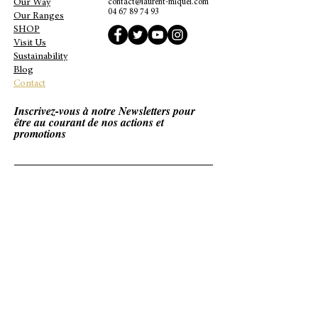
Our Way
contact@laurent-miquel.com
04 67 89 74 93
Our Ranges
SHOP
Visit Us
Sustainability
Blog
Contact
Inscrivez-vous à notre Newsletters pour
être au courant de nos actions et
promotions
J’accepte les termes et conditions
L'abus d'alcool est dangereux pour la santé. A consommer avec
modération.
S'abonner
© 2021 Laurent Miquel.
Légal.
Confidentialité.
Conditions de vente.