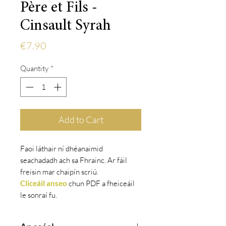
Père et Fils -
Cinsault Syrah
Price
€7.90
Quantity
*
Add to Cart
Faoi láthair ní dhéanaimid
seachadadh ach sa Fhrainc. Ar fáil
freisin mar chaipín scriú.
Cliceáil anseo
chun
PDF a fheiceáil
le
sonraí fu.
Cliceáil anseo
chun
Vivino a
fheiceáil.