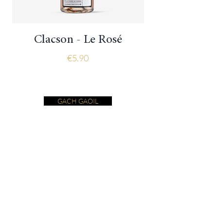
Clacson - Le Rosé
Price
€5.90
GACH GAOIL