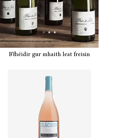
go minic sa gheimhreadh. Agus
an Earrach. Agus an Fómhar.
B’fhéidir gur mhaith leat freisin