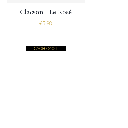
Clacson - Le Rosé
Price
€5.90
GACH GAOIL