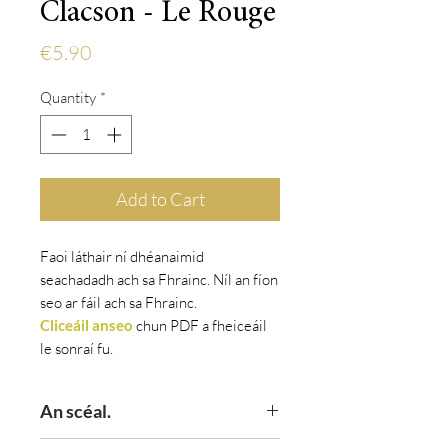
Clacson - Le Rouge
Price
€5.90
Quantity
*
Add to Cart
Faoi láthair ní dhéanaimid
seachadadh ach sa Fhrainc. Níl an fíon
seo ar fáil ach sa Fhrainc.
Cliceáil anseo
chun
PDF a fheiceáil
le
sonraí fu.
An scéal.