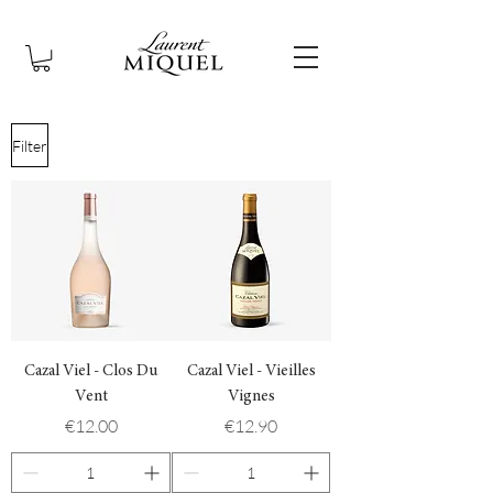
Filter
Cazal Viel - Clos Du
Cazal Viel - Vieilles
Vent
Vignes
Price
Price
€12.00
€12.90