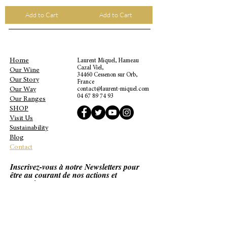
Add to Cart
Add to Cart
Home
Laurent Miquel, Hameau
Cazal Viel,
Our Wine
34460 Cessenon sur Orb,
Our Story
France
Our Way
contact@laurent-miquel.com
04 67 89 74 93
Our Ranges
SHOP
Visit Us
Sustainability
Blog
Contact
Inscrivez-vous à notre Newsletters pour
être au courant de nos actions et
promotions