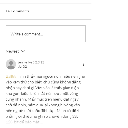
14 Comments
The wines of the 
Write a comment...
Garrigue is the scent of
Syrah
Newest
jennysilva3.2.3.12
Jul 02
Ball88
 mình thấy mọi người nói nhiều nên ghé 
vào xem thử cho biết, chứ cũng không đăng 
nhập hay chơi gì. Vừa vào là thấy giao diện 
khá gọn, kiểu ít rối mắt nên lướt một vòng 
cũng nhanh. Mấy mục trên menu đặt ngay 
chỗ dễ nhìn, bấm qua lại không bị vòng vèo 
nên người mới chắc đỡ bị lạc. Mình có để ý 
phần giới thiệu họ ghi rõ chuyện dùng SSL 
128-bit để bảo mật,…