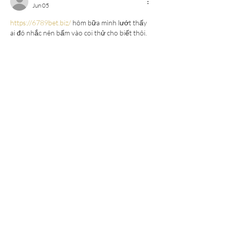
Jun 05
https://6789bet.biz/
 hôm bữa mình lướt thấy 
ai đó nhắc nên bấm vào coi thử cho biết thôi. 
Mình không đào sâu nội dung gì, chủ yếu nhìn 
xem giao diện có dễ dùng không. Vào cái là 
thấy trang làm khá thoáng, nhìn không bị 
ngộp chữ hay nhồi nhét quá nhiều thứ một 
lúc. Mấy phần thông tin được chia thành các 
khối rõ ràng nên kéo xuống một đoạn là nắm 
được đại khái bố cục rồi. Mình…
Show More
Edited
Like
Reply
elsiebre.we.r1.6.921
May 31
https://11cc.it.com/
 apareceu pra mim esses 
dias e eu entrei sem muita expectativa, só pra 
dar uma olhada rápida. Achei que ia ser 