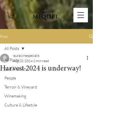
Post
All Posts
laurawinespecialis
All Posts
Aug 20, 2024
2 min read
Harvest 2024 is underway!
Sustainability
People
Terroir & Vineyard
Winemaking
Culture & Lifestyle