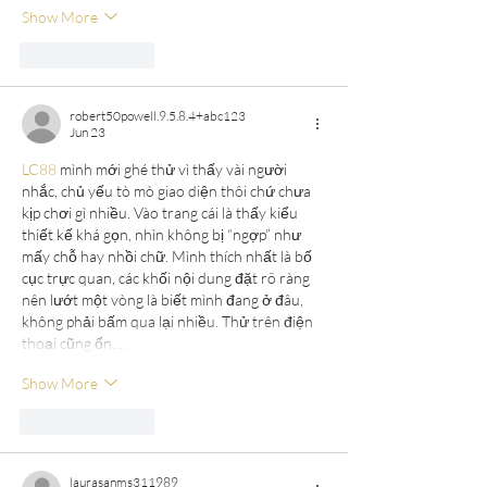
Show More
Like
Reply
robert50powell.9.5.8.4+abc123
Jun 23
LC88
 mình mới ghé thử vì thấy vài người 
nhắc, chủ yếu tò mò giao diện thôi chứ chưa 
kịp chơi gì nhiều. Vào trang cái là thấy kiểu 
thiết kế khá gọn, nhìn không bị “ngợp” như 
mấy chỗ hay nhồi chữ. Mình thích nhất là bố 
cục trực quan, các khối nội dung đặt rõ ràng 
nên lướt một vòng là biết mình đang ở đâu, 
không phải bấm qua lại nhiều. Thử trên điện 
thoại cũng ổn,…
Show More
Like
Reply
laurasanms311989