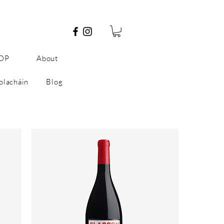
OP
About
olacháin
Blog