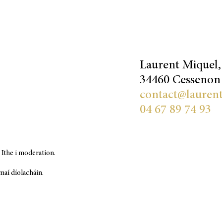
Laurent Miquel,
34460 Cessenon 
contact@lauren
04 67 89 74 93
 Ithe i moderation.
maí díolacháin.