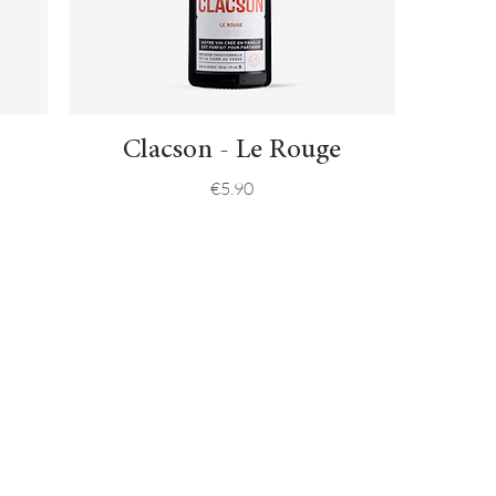
Quick View
Clacson - Le Rouge
Price
€5.90