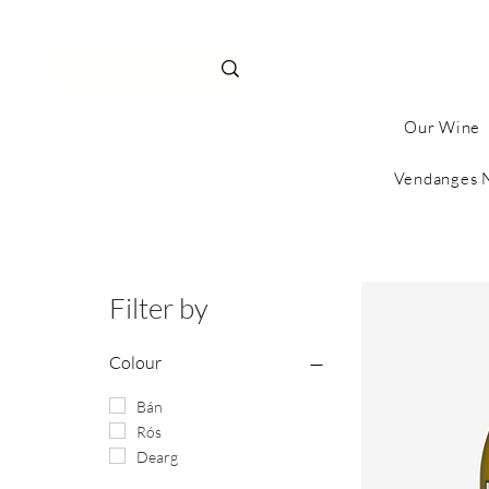
Our Wine
Vendanges 
Filter by
Colour
Bán
Rós
Dearg