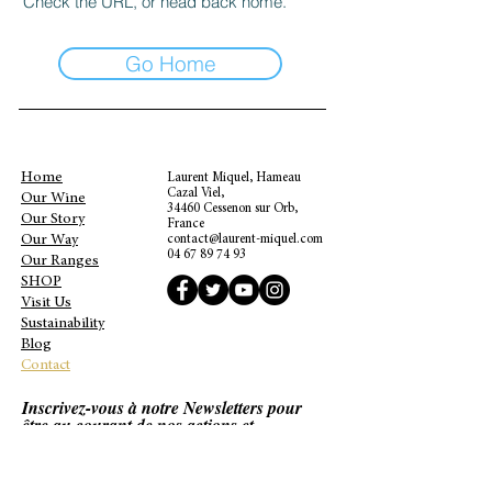
Check the URL, or head back home.
Go Home
Home
Laurent Miquel, Hameau
Cazal Viel,
Our Wine
34460 Cessenon sur Orb,
Our Story
France
Our Way
contact@laurent-miquel.com
04 67 89 74 93
Our Ranges
SHOP
Visit Us
Sustainability
Blog
Contact
Inscrivez-vous à notre Newsletters pour
être au courant de nos actions et
promotions