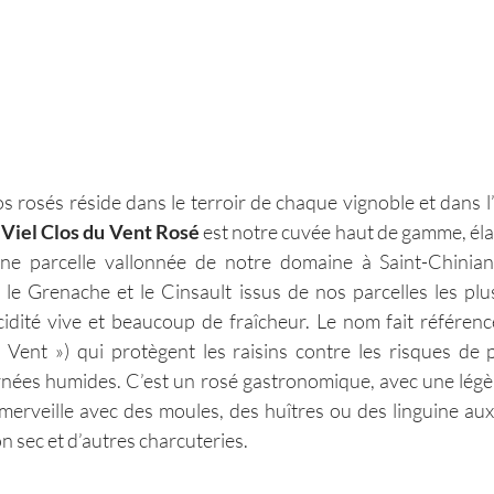
s rosés réside dans le terroir de chaque vignoble et dans l’
 Viel Clos du Vent Rosé
 est notre cuvée haut de gamme, élab
 une parcelle vallonnée de notre domaine à Saint-Chinian.
le Grenache et le Cinsault issus de nos parcelles les plus
idité vive et beaucoup de fraîcheur. Le nom fait référenc
Vent ») qui protègent les raisins contre les risques de 
rnées humides. C’est un rosé gastronomique, avec une légèr
à merveille avec des moules, des huîtres ou des linguine aux
n sec et d’autres charcuteries.