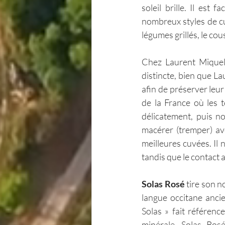
soleil brille. Il es
nombreux styles de cui
légumes grillés, le cou
Chez Laurent Miquel,
distincte, bien que La
afin de préserver leur
de la France où les t
délicatement, puis no
macérer (tremper) av
meilleures cuvées. Il 
tandis que le contact 
Solas Rosé
 tire son n
langue occitane ancie
Solas » fait référenc
minérale. Solas Ros