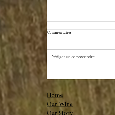
Commentaires
Rédigez un commentaire...
Conversation avec Véronique
Torcolacci
Home
Our Wine
Our Story