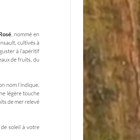
 Rosé
, nommé en 
sault, cultivés à 
ster à l’apéritif 
aux de fruits, du 
on nom l’indique. 
ne légère touche 
its de mer relevé 
e soleil à votre 