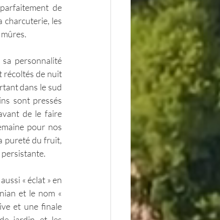
parfaitement de 
 charcuterie, les 
n mûres.
sa personnalité 
 récoltés de nuit 
rtant dans le sud 
ins sont pressés 
vant de le faire 
emaine pour nos 
 pureté du fruit, 
 persistante.
aussi « éclat » en 
nian et le nom « 
ve et une finale 
 jardin et les 