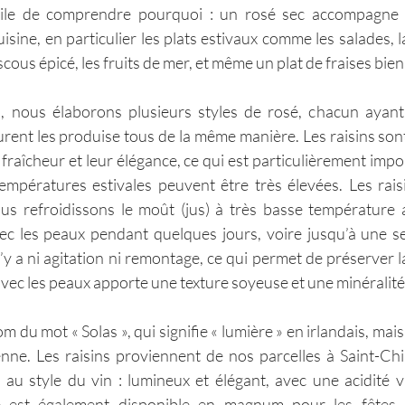
t facile de comprendre pourquoi : un rosé sec accompagne 
sine, en particulier les plats estivaux comme les salades, la
scous épicé, les fruits de mer, et même un plat de fraises bie
 nous élaborons plusieurs styles de rosé, chacun ayant 
urent les produise tous de la même manière. Les raisins sont
 fraîcheur et leur élégance, ce qui est particulièrement impo
empératures estivales peuvent être très élevées. Les rais
us refroidissons le moût (jus) à très basse température a
ec les peaux pendant quelques jours, voire jusqu’à une s
n’y a ni agitation ni remontage, ce qui permet de préserver la
avec les peaux apporte une texture soyeuse et une minéralité
om du mot « Solas », qui signifie « lumière » en irlandais, mais 
nne. Les raisins proviennent de nos parcelles à Saint-Chi
e au style du vin : lumineux et élégant, avec une acidité vi
é est également disponible en magnum pour les fêtes de