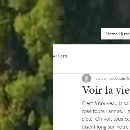
Notre Histo
All Posts
laurawinespecialis
5
Voir la vie
C’est à nouveau la sa
rosé toute l’année, i
d’été. On voit tous c
disent long sur notre