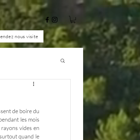
endez nous visite
sent de boire du 
pendant les mois 
 rayons vides en 
surtout quand le 